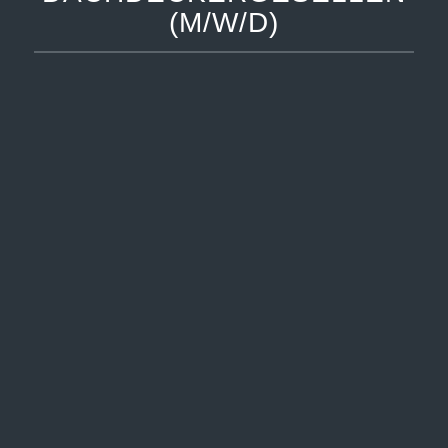
(M/W/D)
ZIMMERER- UND
DACHDECKERGESELLEN
(M/W/D)
Was Du mitbringst:
Idealerweise einige Jahre
Berufserfahrung
Spaß an der Arbeit mit Holz
Wir bieten Dir:
tolles Team
spannende Projekte
modernen Arbeitsplatz
betriebliche Altersvorsorge
E-Bike Leasing