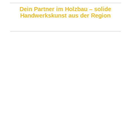
Dein Partner im Holzbau – solide
Handwerkskunst aus der Region
Als regionaler Zimmermannsbetrieb sind wir auf den
Neubau sowie die Sanierung von Dachstühlen
spezialisiert und bieten dir maßgeschneiderte
Lösungen für dein Bauvorhaben. Egal, ob du eine
Aufstockung in Holzrahmenbauweise, eine
Erweiterung oder einen Neubau planst – wir setzen
auf hochwertige Hölzer und präzise Verarbeitung.
Vom Bau des tragenden Rahmens, der Eindeckung,
den Bauklempnerarbeiten, bis hin zum fachgerechten
Innenausbau – bei uns ist jedes Detail Handwerk mit
höchster Präzision.
Wir arbeiten mit einem klaren Fokus auf statische
Sicherheit und langlebige Konstruktionen. Unsere